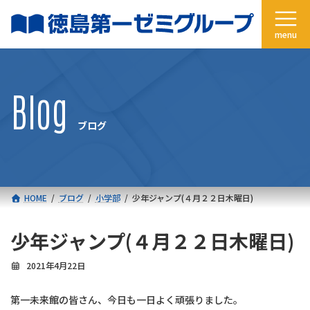
コ
ナ
ン
ビ
テ
ゲ
ン
ー
ツ
シ
へ
ョ
Blog
ス
ン
キ
に
ブログ
ッ
移
プ
動
HOME
ブログ
小学部
少年ジャンプ(４月２２日木曜日)
少年ジャンプ(４月２２日木曜日)
2021年4月22日
第一未来館の皆さん、今日も一日よく頑張りました。