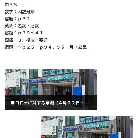
中３Ｓ
数学：因数分解
宿題：ｐ３２
英語：名詞・冠詞
宿題：ｐ３９～４１
国語：３、構成・要旨
宿題：～ｐ２５ ｐ９４，９５ 月→公民
■コロナに対する意識（４月２２日・木曜日）
2021年4月22日