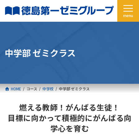
コ
ナ
ン
ビ
テ
ゲ
ン
ー
ツ
シ
へ
ョ
ス
ン
中学部 ゼミクラス
キ
に
ッ
移
プ
動
HOME
コース
中学校
中学部 ゼミクラス
燃える教師！がんばる生徒！
目標に向かって積極的にがんばる向
学心を育む