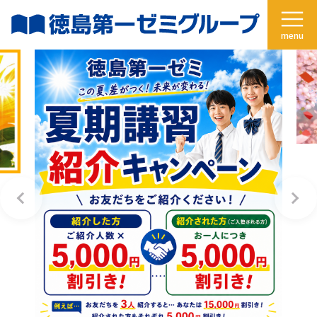
コ
ナ
ン
ビ
テ
ゲ
ン
ー
ツ
シ
へ
ョ
ス
ン
キ
に
ッ
移
プ
動