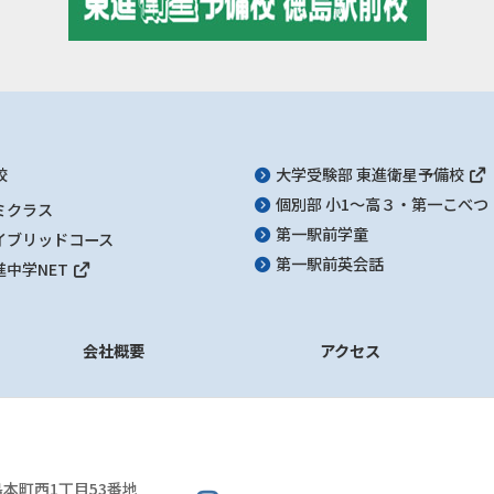
校
大学受験部 東進衛星予備校
個別部 小1～高３・第一こべつ
ミクラス
第一駅前学童
イブリッドコース
第一駅前英会話
進中学NET
会社概要
アクセス
本町西1丁目53番地