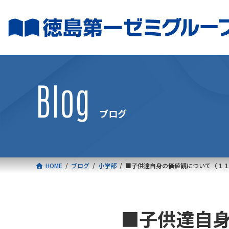
コ
ナ
ン
ビ
テ
ゲ
ン
ー
ツ
シ
へ
ョ
Blog
ス
ン
キ
に
ブログ
ッ
移
プ
動
HOME
ブログ
小学部
■子供達自身の価値観について（１
■子供達自