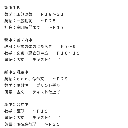
新中１Ｂ
数学：正負の数 Ｐ１８～２１
英語：一般動詞 ～Ｐ２５
社会：室町時代まで ～Ｐ１７
新中２城ノ内中
理科：植物の体のはたらき Ｐ７～９
数学：交点→連立〇＝△ Ｐ１６～１９
国語：古文 テキスト仕上げ
新中２附属中
英語：ｃａｎ、命令文 ～Ｐ２９
数学：規則性 プリント残り
国語：古文 テキスト仕上げ
新中２公立中
数学：図形 ～Ｐ１９
国語：古文 テキスト仕上げ
英語：現在進行形 ～Ｐ２５