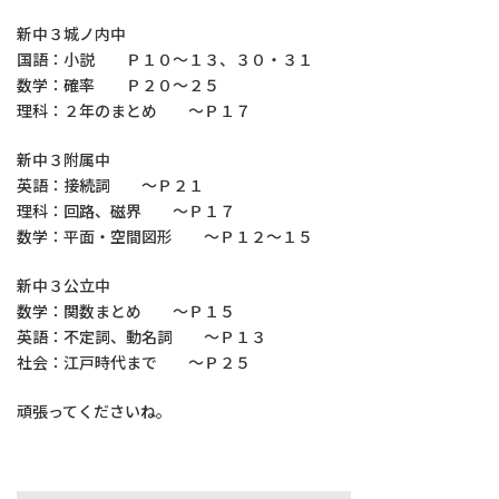
新中３城ノ内中
国語：小説 Ｐ１０～１３、３０・３１
数学：確率 Ｐ２０～２５
理科：２年のまとめ ～Ｐ１７
新中３附属中
英語：接続詞 ～Ｐ２１
理科：回路、磁界 ～Ｐ１７
数学：平面・空間図形 ～Ｐ１２～１５
新中３公立中
数学：関数まとめ ～Ｐ１５
英語：不定詞、動名詞 ～Ｐ１３
社会：江戸時代まで ～Ｐ２５
頑張ってくださいね。