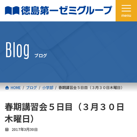
コ
ナ
ン
ビ
テ
ゲ
ン
ー
ツ
シ
へ
ョ
Blog
ス
ン
キ
に
ブログ
ッ
移
プ
動
HOME
ブログ
小学部
春期講習会５日目（３月３０日木曜日）
春期講習会５日目（３月３０日
木曜日）
2017年3月30日