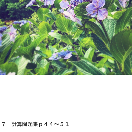
３７ 計算問題集ｐ４４～５１