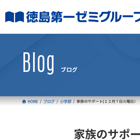
コ
ナ
ン
ビ
テ
ゲ
ン
ー
ツ
シ
へ
ョ
Blog
ス
ン
キ
に
ブログ
ッ
移
プ
動
HOME
ブログ
小学部
家族のサポート(１２月７日火曜日）
家族のサポー