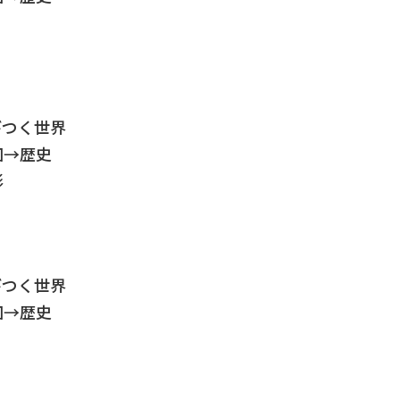
びつく世界
回→歴史
形
びつく世界
回→歴史