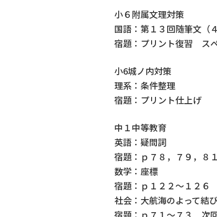
小６附属文理対策
国語：第１３回随筆文（
宿題：プリント復習 ス
小6城ノ内対策
理系：条件整理
宿題：プリント仕上げ
中１中等教育
英語：疑問詞
宿題：ｐ７８，７９，８
数学：座標
宿題：ｐ１２２～１２６
社会：大航海のよって結
宿題：ｐ７１～７３ 次