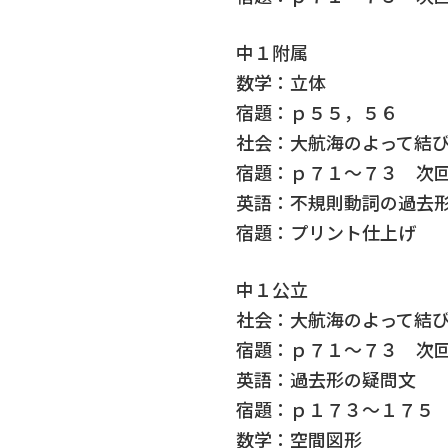
中１附属
数学：立体
宿題：ｐ５５，５６
社会：大航海のよって結
宿題：ｐ７１～７３ 次
英語：不規則動詞の過去
宿題：プリント仕上げ
中１公立
社会：大航海のよって結
宿題：ｐ７１～７３ 次
英語：過去形の疑問文
宿題：ｐ１７３～１７５
数学：空間図形