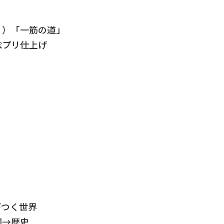
４）「一筋の道」
ぺプリ仕上げ
１
びつく世界
回→歴史