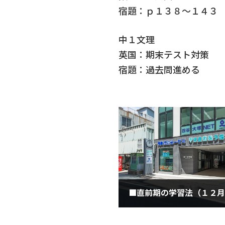
宿題：ｐ１３８～１４３
中１文理
英国：期末テスト対策
宿題：過去問進める
2021年12月7日