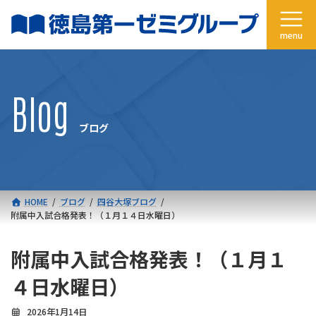
コ
ナ
ン
ビ
テ
ゲ
ン
ー
ツ
シ
へ
ョ
Blog
ス
ン
キ
に
ブログ
ッ
移
プ
動
HOME
ブログ
四谷大塚ブログ
附属中入試合格発表！（１月１４日水曜日）
附属中入試合格発表！（１月１
４日水曜日）
2026年1月14日