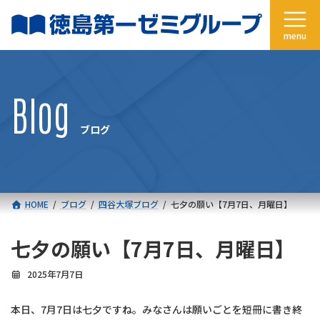
コ
ナ
ン
ビ
テ
ゲ
ン
ー
ツ
シ
へ
ョ
Blog
ス
ン
キ
に
ブログ
ッ
移
プ
動
HOME
ブログ
四谷大塚ブログ
七夕の願い【7月7日、月曜日】
七夕の願い【7月7日、月曜日】
2025年7月7日
本日、7月7日は七夕ですね。みなさんは願いごとを短冊に書き終