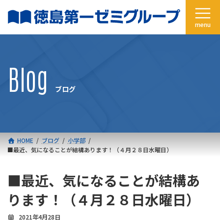
コ
ナ
ン
ビ
テ
ゲ
ン
ー
ツ
シ
へ
ョ
Blog
ス
ン
キ
に
ブログ
ッ
移
プ
動
HOME
ブログ
小学部
■最近、気になることが結構あります！（４月２８日水曜日）
■最近、気になることが結構あ
ります！（４月２８日水曜日）
2021年4月28日