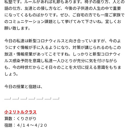
私塾です。ルールがあれば礼節もあります。椅子の座り方、人との
話の仕方、友達との接し方など、今後の子供達の人生の中で重要
になってくるものばかりです。ぜひ、ご自宅の方でも一度ご家族で
のコミュニケーション課題として挙げてみて下さいね。宜しくお
願い致します。
今日の私達は新型コロナウィルスと向き合っていますが、今のよ
うにすぐ情報が手に入るようになり、対策が講じられるのもこの
放送・情報産業があってこそですね。しっかりと新型コロナウィ
ルス感染予防を意識し私達一人ひとりが充分に気を付けながら
も、今の時世だからこそ日々のことを大切に捉える意識をもちま
しょう。
今日の授業と宿題は、
─┘─┘─┘─┘─┘─┘─┘
小２リトルクラス
算数：くりさがり
宿題：４/１４～４/２０