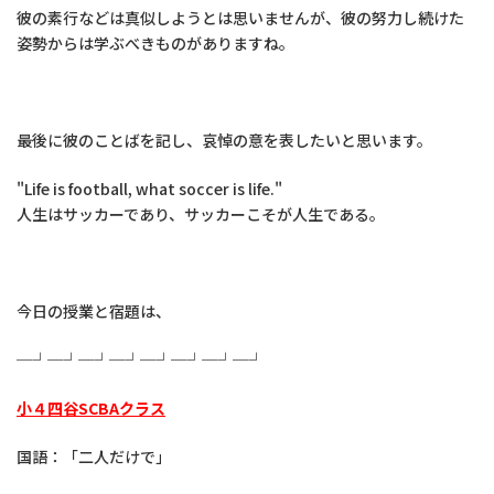
彼の素行などは真似しようとは思いませんが、彼の努力し続けた
姿勢からは学ぶべきものがありますね。
最後に彼のことばを記し、哀悼の意を表したいと思います。
"Life is football, what soccer is life."
人生はサッカーであり、サッカーこそが人生である。
今日の授業と宿題は、
─┘─┘─┘─┘─┘─┘─┘─┘
小４四谷SCBAクラス
国語：「二人だけで」