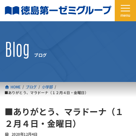
コ
ナ
ン
ビ
テ
ゲ
ン
ー
ツ
シ
へ
ョ
Blog
ス
ン
キ
に
ブログ
ッ
移
プ
動
HOME
ブログ
小学部
■ありがとう、マラドーナ（１２月４日・金曜日）
■ありがとう、マラドーナ（１
２月４日・金曜日）
2020年12月4日