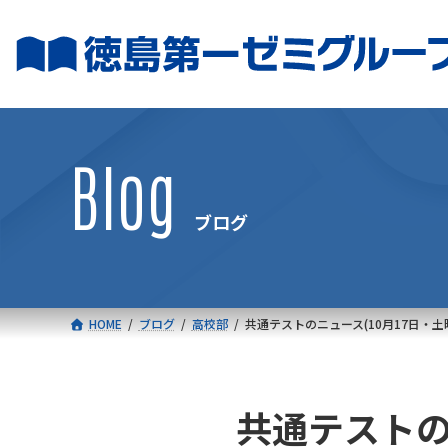
コ
ナ
ン
ビ
テ
ゲ
ン
ー
ツ
シ
へ
ョ
Blog
ス
ン
キ
に
ブログ
ッ
移
プ
動
HOME
ブログ
高校部
共通テストのニュース(10月17日・土
共通テストの