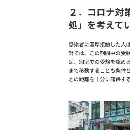
２．コロナ対
処」を考えて
感染者に濃厚接触した人は
針では、この期間中の受験
ば、別室での受験を認め
まで移動することも条件
との距離を十分に確保す