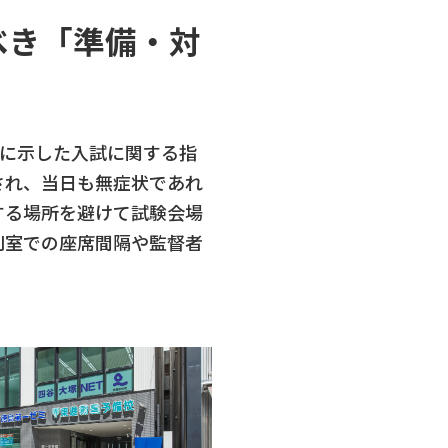
べき「準備・対
月に示した入試に関する指
され、当日も無症状であれ
する場所を避けて試験会場
別室での座席間隔や監督者