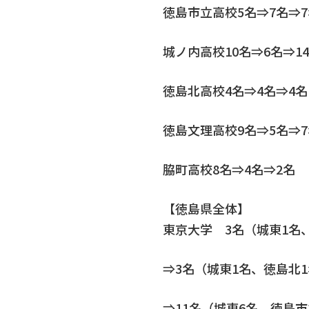
徳島市立高校5名⇒7名⇒7
城ノ内高校10名⇒6名⇒1
徳島北高校4名⇒4名⇒4名
徳島文理高校9名⇒5名⇒7
脇町高校8名⇒4名⇒2名
【徳島県全体】
東京大学 3名（城東1名
⇒3名（城東1名、徳島北
⇒11名（城東6名、徳島