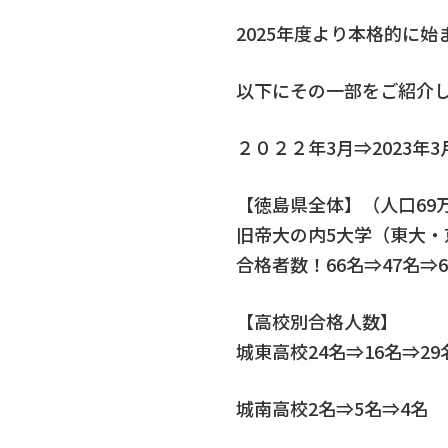
2025年度より本格的に始
以下にその一部をご紹介
２０２２年3月⇒2023年
【徳島県全体】（人口69
旧帝大の内5大学（東大
合格者数！66名⇒47名⇒
【高校別合格人数】
城東高校24名⇒16名⇒29
城南高校2名⇒5名⇒4名