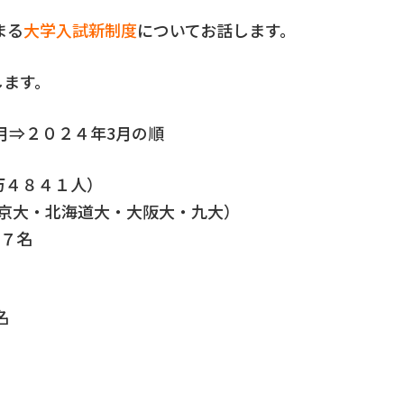
まる
大学入試新制度
についてお話します。
します。
3月⇒２０２４年3月の順
万４８４１人）
・京大・北海道大・大阪大・九大）
6７名
名