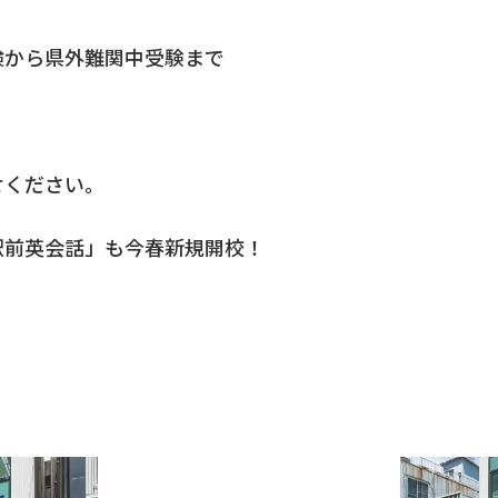
検から県外難関中受験まで
せください。
駅前英会話」も今春新規開校！