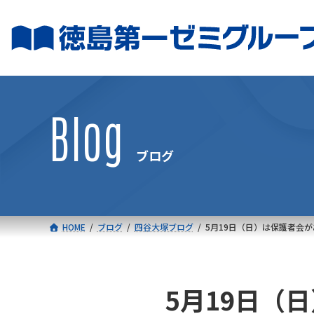
コ
ナ
ン
ビ
テ
ゲ
ン
ー
ツ
シ
へ
ョ
Blog
ス
ン
キ
に
ブログ
ッ
移
プ
動
HOME
ブログ
四谷大塚ブログ
5月19日（日）は保護者会が
5月19日（