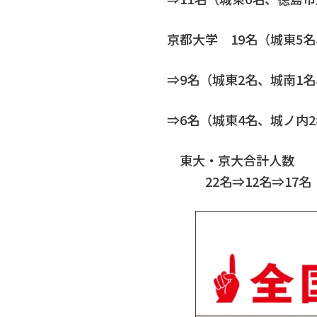
京都大学 19名（城東5
⇒9名（城東2名、城南1
⇒6名（城東4名、城ノ内
東大・京大合計人数
22名⇒12名⇒17名