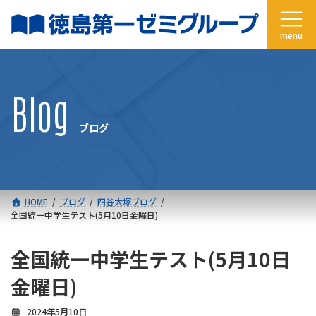
コ
ナ
ン
ビ
テ
ゲ
ン
ー
ツ
シ
へ
ョ
Blog
ス
ン
キ
に
ブログ
ッ
移
プ
動
HOME
ブログ
四谷大塚ブログ
全国統一中学生テスト(5月10日金曜日)
全国統一中学生テスト(5月10日
金曜日)
2024年5月10日