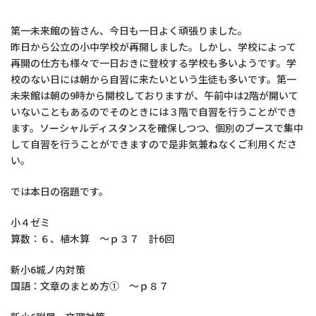
第一未来館の皆さん、今日も一日よく頑張りました。
昨日から公立の小中学校が再開しました。しかし、学校によって
再開の仕方も様々で一日おきに登校する学校も多いようです。学
校のない日には朝から自習に来たいという生徒も多いです。第一
未来館は朝の9時から開校しておりますが、午前中は2階が開いて
いないこともあるのでそのときには３階で自習を行うことができ
ます。ソーシャルディスタンスを確保しつつ、個別のブースで集中
して自習を行うことができますので是非気兼ねなくご利用くださ
い。
では本日の宿題です。
小４ゼミ
算数：６、植木算 ～ｐ３７ 計6回
新小6城ノ内対策
国語：文章のまとめ方① ～ｐ８７