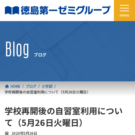
コ
ナ
ン
ビ
テ
ゲ
ン
ー
ツ
シ
へ
ョ
Blog
ス
ン
キ
に
ブログ
ッ
移
プ
動
HOME
ブログ
小学部
学校再開後の自習室利用について（5月26日火曜日）
学校再開後の自習室利用につい
て（5月26日火曜日）
2020年5月26日