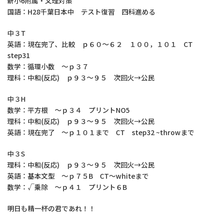
新小6附属・文理対策
国語：H28千葉日本中 テスト復習 四科進める
中３T
英語：現在完了、比較 ｐ６０～６２ １００，１０１ CT
step31
数学：循環小数 ～ｐ３７
理科：中和(反応) ｐ９３～９５ 次回火→公民
中３H
数学：平方根 ～ｐ３４ プリントNO5
理科：中和(反応) ｐ９３～９５ 次回火→公民
英語：現在完了 ～ｐ１０１まで CT step32 ~throwまで
中３S
理科：中和(反応) ｐ９３～９５ 次回火→公民
英語：基本文型 ～ｐ７５B CT～whiteまで
数学：√乗除 ～ｐ４１ プリント６B
明日も精一杯の君であれ！！