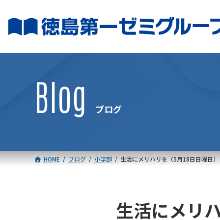
コ
ナ
ン
ビ
テ
ゲ
ン
ー
ツ
シ
へ
ョ
Blog
ス
ン
キ
に
ブログ
ッ
移
プ
動
HOME
ブログ
小学部
生活にメリハリを（5月18日日曜日）
生活にメリハ