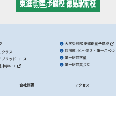
校
大学受験部 東進衛星予備校
個別部 小1～高３・第一こべつ
ミクラス
第一駅前学童
イブリッドコース
第一駅前英会話
進中学NET
会社概要
アクセス