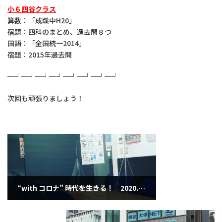
小６四谷クラス
算数：「成蹊中H20」
宿題：四科のまとめ、過去問８つ
国語：「全国統一2014」
宿題：2015年過去問
─┘─┘─┘─┘─┘─┘─┘─┘
次回も頑張りましょう！
“with コロナ” 時代を生きる！ 2020.5.12
2020年5月12日