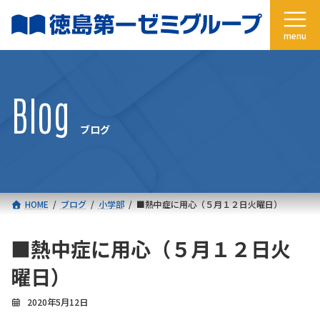
コ
ナ
ン
ビ
テ
ゲ
ン
ー
ツ
シ
へ
ョ
Blog
ス
ン
キ
に
ブログ
ッ
移
プ
動
HOME
ブログ
小学部
■熱中症に用心（５月１２日火曜日）
■熱中症に用心（５月１２日火
曜日）
2020年5月12日