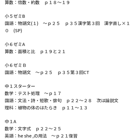
算数：倍数・約数 ｐ１８～１９
小５ゼミB
国語：物語文(１) ～ｐ２５ ｐ３５漢字第３回 漢字直し×１
０ (SP)
小６ゼミA
算数：面積と比 ｐ１９と２１
小６ゼミＢ
国語：物語文 ～ｐ２５ ｐ３５第３回CT
中１スターター
数学：テスト処理 ～ｐ１７
国語：文法・詩・短歌・俳句 ｐ２２～２８ 次は論説文
理科：植物の体のはたらき ｐ１１～１３
中１A
数学：文字式 ｐ２２～２５
英語：he she ,の用法 ～ｐ２１復習