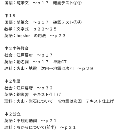
国語：随筆文 ～ｐ１７ 確認テスト③④
中１B
国語：随筆文 ～ｐ１７ 確認テスト③④
数学：文字式 ｐ２２～２５
英語：he,she の用法 ～ｐ２３
中２中等教育
社会：江戸幕府 ～ｐ１７
英語：動名詞 ～ｐ１７ 単語CT
理科：火山・地震 次回→地震は次回 ～ｐ２９
中２附属
社会：江戸幕府 ～ｐ３２
英語：総復習 テキスト仕上げ
理科：火山・岩石について ※地震は次回 テキスト仕上げ
中２公立
英語：不規則動詞 ～ｐ２１
理科：ちからについて(前半) ～ｐ２１