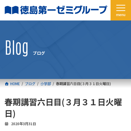
コ
ナ
ン
ビ
テ
ゲ
ン
ー
ツ
シ
へ
ョ
Blog
ス
ン
キ
に
ブログ
ッ
移
プ
動
HOME
ブログ
小学部
春期講習六日目(３月３１日火曜日)
春期講習六日目(３月３１日火曜
日)
2020年3月31日