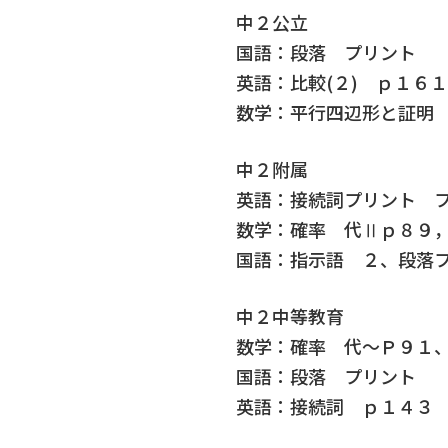
中２公立
国語：段落 プリント
英語：比較(２) ｐ１６
数学：平行四辺形と証明
中２附属
英語：接続詞プリント プリ
数学：確率 代Ⅱｐ８９
国語：指示語 ２、段落プ
中２中等教育
数学：確率 代～Ｐ９１
国語：段落 プリント
英語：接続詞 ｐ１４３ s