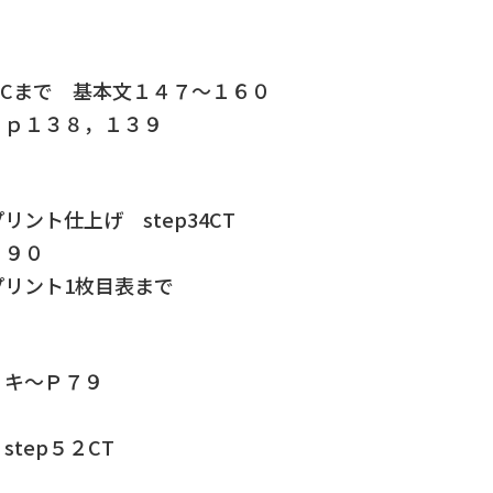
１Cまで 基本文１４７～１６０
 ｐ１３８，１３９
ント仕上げ step34CT
，９０
リント1枚目表まで
、キ～Ｐ７９
tep５２CT