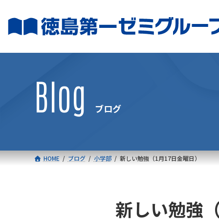
コ
ナ
ン
ビ
テ
ゲ
ン
ー
ツ
シ
へ
ョ
Blog
ス
ン
キ
に
ブログ
ッ
移
プ
動
HOME
ブログ
小学部
新しい勉強（1月17日金曜日）
新しい勉強（