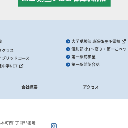
校
大学受験部 東進衛星予備校
個別部 小1～高３・第一こべつ
ミクラス
第一駅前学童
イブリッドコース
第一駅前英会話
進中学NET
会社概要
アクセス
本町西1丁目53番地