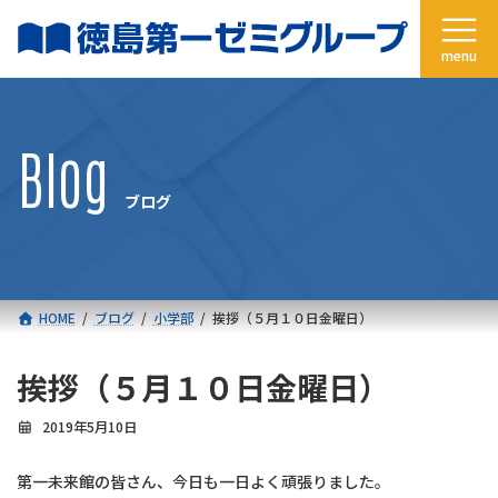
コ
ナ
ン
ビ
テ
ゲ
ン
ー
ツ
シ
へ
ョ
Blog
ス
ン
キ
に
ブログ
ッ
移
プ
動
HOME
ブログ
小学部
挨拶（５月１０日金曜日）
挨拶（５月１０日金曜日）
2019年5月10日
第一未来館の皆さん、今日も一日よく頑張りました。