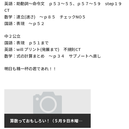
英語：助動詞～命令文 ｐ５３～５５、ｐ５７～５９ step１９
CT
数学：連立(速さ) ～ｐ８５ チェックNO５
国語：表現 ～ｐ５２
中２公立
国語：表現 ｐ５１まで
英語：will プリント(発展まで) 不規則CT
数学：式の計算まとめ ～ｐ３４ サブノートへ直し
明日も精一杯の君であれ！！
算数っておもしろい！（５月９日木曜日）