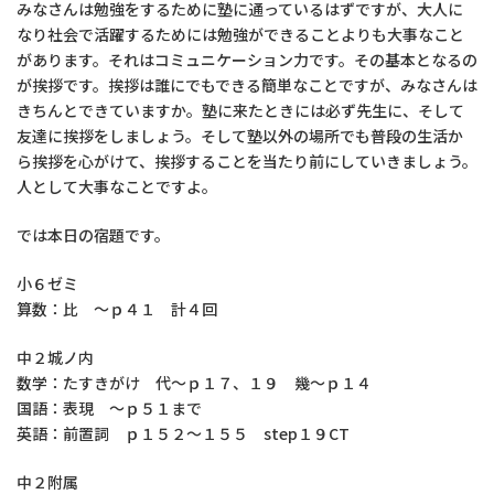
みなさんは勉強をするために塾に通っているはずですが、大人に
なり社会で活躍するためには勉強ができることよりも大事なこと
があります。それはコミュニケーション力です。その基本となるの
が挨拶です。挨拶は誰にでもできる簡単なことですが、みなさんは
きちんとできていますか。塾に来たときには必ず先生に、そして
友達に挨拶をしましょう。そして塾以外の場所でも普段の生活か
ら挨拶を心がけて、挨拶することを当たり前にしていきましょう。
人として大事なことですよ。
では本日の宿題です。
小６ゼミ
算数：比 ～ｐ４１ 計４回
中２城ノ内
数学：たすきがけ 代～ｐ１７、１９ 幾～ｐ１４
国語：表現 ～ｐ５１まで
英語：前置詞 ｐ１５２～１５５ step１９CT
中２附属