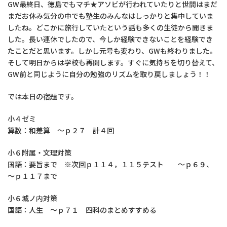
GW最終日、徳島でもマチ★アソビが行われていたりと世間はまだ
まだお休み気分の中でも塾生のみんなはしっかりと集中していま
したね。どこかに旅行していたという話も多くの生徒から聞きま
した。長い連休でしたので、今しか経験できないことを経験でき
たことだと思います。しかし元号も変わり、GWも終わりました。
そして明日からは学校も再開します。すぐに気持ちを切り替えて、
GW前と同じように自分の勉強のリズムを取り戻しましょう！！
では本日の宿題です。
小４ゼミ
算数：和差算 ～ｐ２７ 計４回
小６附属・文理対策
国語：要旨まで ※次回ｐ１１４，１１５テスト ～ｐ６９、
～ｐ１１７まで
小６城ノ内対策
国語：人生 ～ｐ７１ 四科のまとめすすめる