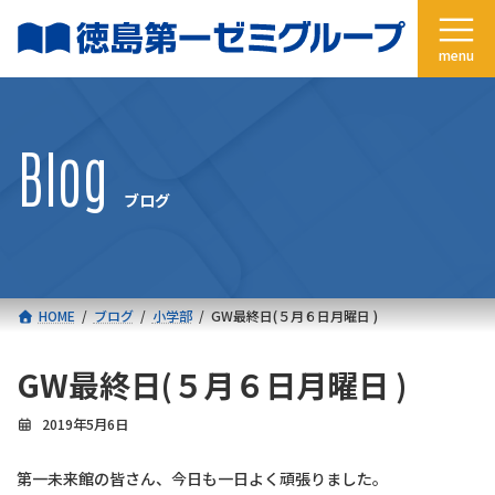
コ
ナ
ン
ビ
テ
ゲ
ン
ー
ツ
シ
へ
ョ
Blog
ス
ン
キ
に
ブログ
ッ
移
プ
動
HOME
ブログ
小学部
GW最終日(５月６日月曜日 )
GW最終日(５月６日月曜日 )
2019年5月6日
第一未来館の皆さん、今日も一日よく頑張りました。