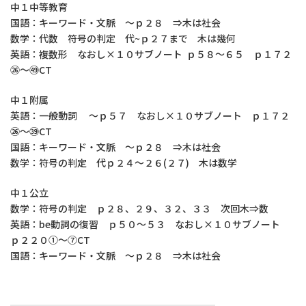
中１中等教育
国語：キーワード・文脈 ～ｐ２８ ⇒木は社会
数学：代数 符号の判定 代~ｐ２７まで 木は幾何
英語：複数形 なおし×１０サブノート ｐ５８～６５ ｐ１７２
㉖～㊾CT
中１附属
英語：一般動詞 ～ｐ５７ なおし×１０サブノート ｐ１７２
㉖～㊴CT
国語：キーワード・文脈 ～ｐ２８ ⇒木は社会
数学：符号の判定 代ｐ２４～２６(２７) 木は数学
中１公立
数学：符号の判定 ｐ２８、２９、３２、３３ 次回木⇒数
英語：be動詞の復習 ｐ５０～５３ なおし×１０サブノート
ｐ２２０①～⑦CT
国語：キーワード・文脈 ～ｐ２８ ⇒木は社会