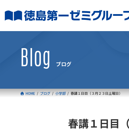
コ
ナ
ン
ビ
テ
ゲ
ン
ー
ツ
シ
へ
ョ
Blog
ス
ン
キ
に
ブログ
ッ
移
プ
動
HOME
ブログ
小学部
春講１日目（３月２３日土曜日）
春講１日目