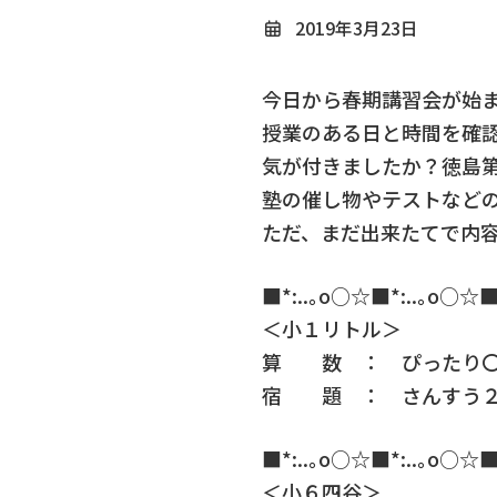
2019年3月23日
今日から春期講習会が始
授業のある日と時間を確
気が付きましたか？徳島
塾の催し物やテストなど
ただ、まだ出来たてで内
■*:..｡o○☆■*:..｡o○☆■
＜小１リトル＞
算 数 ： ぴったり〇
宿 題 ： さんすう２
■*:..｡o○☆■*:..｡o○☆■
＜小６四谷＞