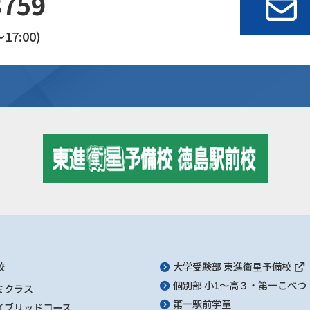
3759
17:00)
校
大学受験部 東進衛星予備校
個別部 小1～高３・第一こべつ
ミクラス
第一駅前学童
イブリッドコース