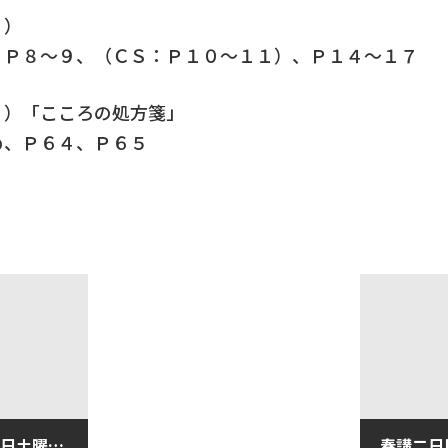
１）
Ｐ８～９、（ＣＳ：Ｐ１０～１１）、Ｐ１４～１７
）「こころの処方箋」
、Ｐ６４、Ｐ６５
春期講習一日目（３月２３日土曜日）
春講二日