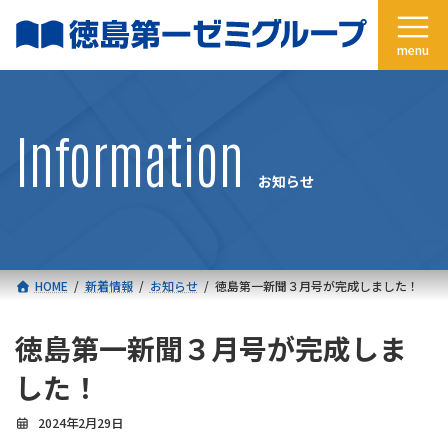
コ
ナ
ン
ビ
テ
ゲ
ン
ー
ツ
シ
へ
ョ
Information
ス
ン
キ
に
お知らせ
ッ
移
プ
動
HOME
新着情報
お知らせ
徳島第一新聞３月号が完成しました！
徳島第一新聞３月号が完成しま
した！
2024年2月29日