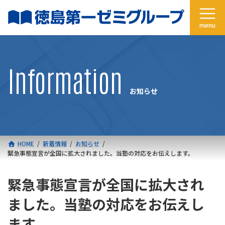
コ
ナ
ン
ビ
テ
ゲ
ン
ー
ツ
シ
へ
ョ
Information
ス
ン
キ
に
お知らせ
ッ
移
プ
動
HOME
新着情報
お知らせ
緊急事態宣言が全国に拡大されました。当塾の対応をお伝えします。
緊急事態宣言が全国に拡大され
ました。当塾の対応をお伝えし
ます。