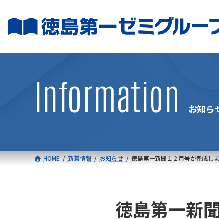
コ
ナ
ン
ビ
テ
ゲ
ン
ー
ツ
シ
へ
ョ
Information
ス
ン
キ
に
お知ら
ッ
移
プ
動
HOME
新着情報
お知らせ
徳島第一新聞１２月号が完成し
徳島第一新