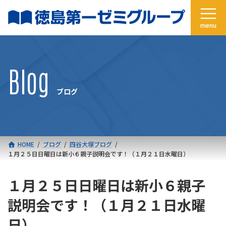
コ
ナ
ン
ビ
テ
ゲ
ン
ー
ツ
シ
へ
ョ
Blog
ス
ン
キ
に
ブログ
ッ
移
プ
動
HOME
ブログ
四谷大塚ブログ
１月２５日日曜日は新小６親子説明会です！（１月２１日水曜日）
１月２５日日曜日は新小６親子
説明会です！（１月２１日水曜
日）