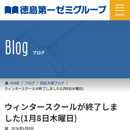
コ
ナ
ン
ビ
テ
ゲ
ン
ー
ツ
シ
へ
ョ
Blog
ス
ン
キ
に
ブログ
ッ
移
プ
動
HOME
ブログ
四谷大塚ブログ
ウィンタースクールが終了しました(1月8日木曜日)
ウィンタースクールが終了しま
した(1月8日木曜日)
2026年1月8日