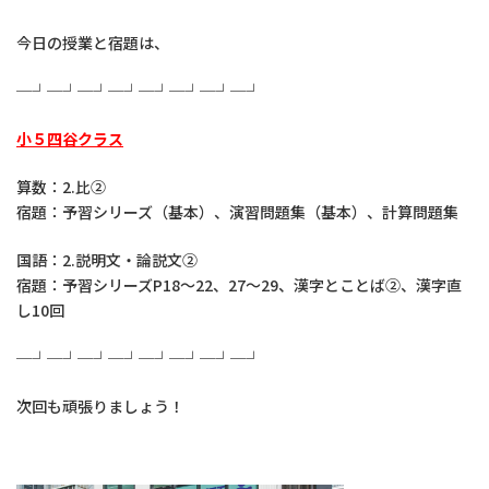
今日の授業と宿題は、
─┘─┘─┘─┘─┘─┘─┘─┘
小５四谷クラス
算数：2.比②
宿題：予習シリーズ（基本）、演習問題集（基本）、計算問題集
国語：2.説明文・論説文②
宿題：予習シリーズP18～22、27～29、漢字とことば②、漢字直
し10回
─┘─┘─┘─┘─┘─┘─┘─┘
次回も頑張りましょう！