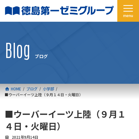
コ
ナ
ン
ビ
テ
ゲ
ン
ー
ツ
シ
へ
ョ
Blog
ス
ン
キ
に
ブログ
ッ
移
プ
動
HOME
ブログ
小学部
■ウーバーイーツ上陸（９月１４日・火曜日）
■ウーバーイーツ上陸（９月１
４日・火曜日）
2021年9月14日