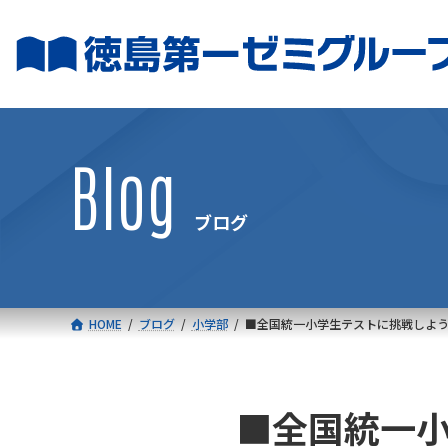
コ
ナ
ン
ビ
テ
ゲ
ン
ー
ツ
シ
へ
ョ
Blog
ス
ン
キ
に
ブログ
ッ
移
プ
動
HOME
ブログ
小学部
■全国統一小学生テストに挑戦しよ
■全国統一