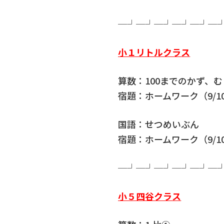
─┘─┘─┘─┘─┘─
小１リトルクラス
算数：100までのかず、
宿題：ホームワーク（9/10
国語：せつめいぶん
宿題：ホームワーク（9/10
─┘─┘─┘─┘─┘─
小５四谷クラス