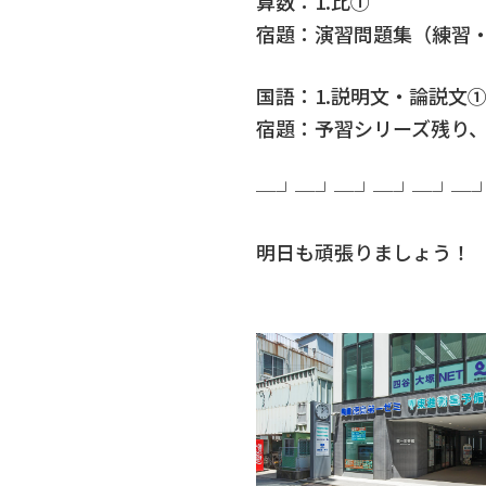
算数：1.比①
宿題：演習問題集（練習
国語：1.説明文・論説文
宿題：予習シリーズ残り、
─┘─┘─┘─┘─┘─
明日も頑張りましょう！