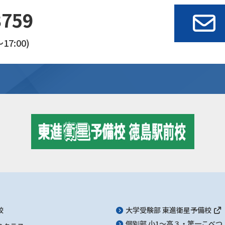
3759
17:00)
校
大学受験部 東進衛星予備校
個別部 小1～高３・第一こべつ