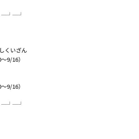
┘─┘─┘
むしくいざん
～9/16）
～9/16）
┘─┘─┘