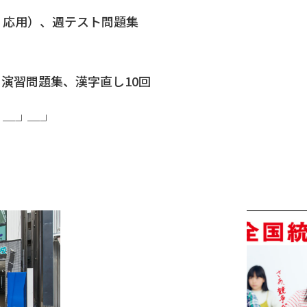
・応用）、週テスト問題集
①
演習問題集、漢字直し10回
┘─┘─┘