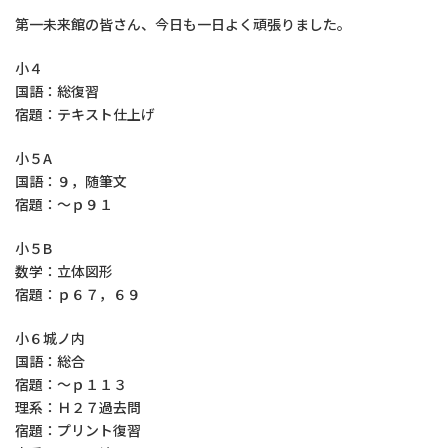
第一未来館の皆さん、今日も一日よく頑張りました。
小４
国語：総復習
宿題：テキスト仕上げ
小５A
国語：９，随筆文
宿題：～ｐ９１
小５B
数学：立体図形
宿題：ｐ６７，６９
小６城ノ内
国語：総合
宿題：～ｐ１１３
理系：Ｈ２７過去問
宿題：プリント復習