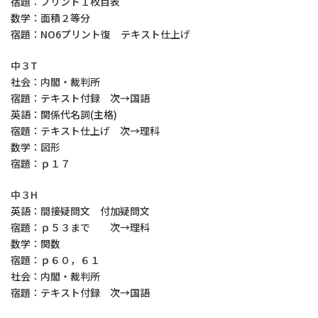
宿題：プリント１枚目表
数学：面積２等分
宿題：NO6プリント復 テキスト仕上げ
中３T
社会：内閣・裁判所
宿題：テキスト付録 次→国語
英語：関係代名詞(主格)
宿題：テキスト仕上げ 次→理科
数学：図形
宿題：ｐ１７
中３H
英語：間接疑問文 付加疑問文
宿題：ｐ５３まで 次→理科
数学：関数
宿題：ｐ６０，６１
社会：内閣・裁判所
宿題：テキスト付録 次→国語