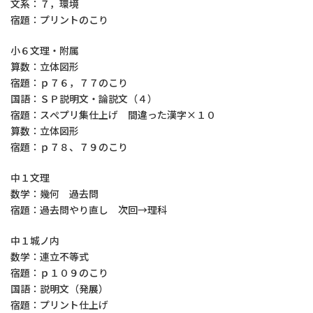
文系：７，環境
宿題：プリントのこり
小６文理・附属
算数：立体図形
宿題：ｐ７６，７７のこり
国語：ＳＰ説明文・論説文（４）
宿題：スぺプリ集仕上げ 間違った漢字×１０
算数：立体図形
宿題：ｐ７８、７９のこり
中１文理
数学：幾何 過去問
宿題：過去問やり直し 次回→理科
中１城ノ内
数学：連立不等式
宿題：ｐ１０９のこり
国語：説明文（発展）
宿題：プリント仕上げ