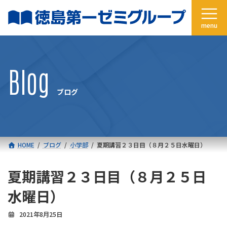
コ
ナ
ン
ビ
テ
ゲ
ン
ー
ツ
シ
へ
ョ
Blog
ス
ン
キ
に
ブログ
ッ
移
プ
動
HOME
ブログ
小学部
夏期講習２３日目（８月２５日水曜日）
夏期講習２３日目（８月２５日
水曜日）
2021年8月25日