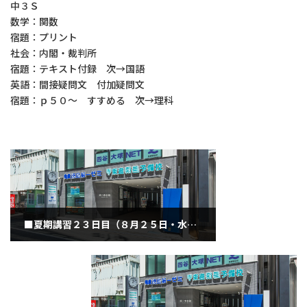
中３Ｓ
数学：関数
宿題：プリント
社会：内閣・裁判所
宿題：テキスト付録 次→国語
英語：間接疑問文 付加疑問文
宿題：ｐ５０～ すすめる 次→理科
■夏期講習２３日目（８月２５日・水曜日）
2021年8月25日