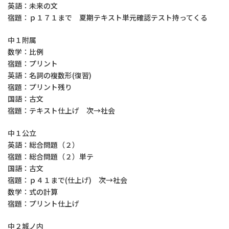
英語：未来の文
宿題：ｐ１７１まで 夏期テキスト単元確認テスト持ってくる
中１附属
数学：比例
宿題：プリント
英語：名詞の複数形(復習)
宿題：プリント残り
国語：古文
宿題：テキスト仕上げ 次→社会
中１公立
英語：総合問題（２）
宿題：総合問題（２）単テ
国語：古文
宿題：ｐ４１まで(仕上げ) 次→社会
数学：式の計算
宿題：プリント仕上げ
中２城ノ内