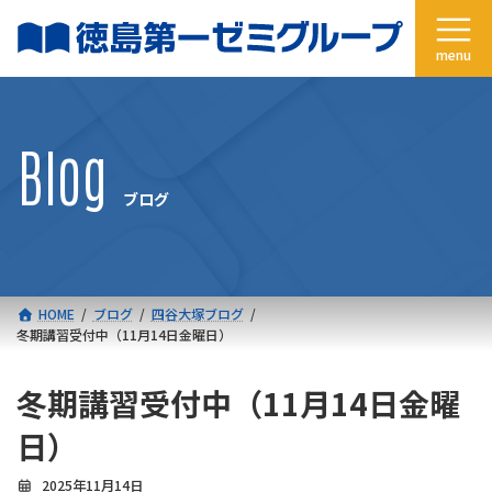
コ
ナ
ン
ビ
テ
ゲ
ン
ー
ツ
シ
へ
ョ
Blog
ス
ン
キ
に
ブログ
ッ
移
プ
動
HOME
ブログ
四谷大塚ブログ
冬期講習受付中（11月14日金曜日）
冬期講習受付中（11月14日金曜
日）
2025年11月14日