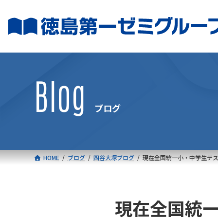
コ
ナ
ン
ビ
テ
ゲ
ン
ー
ツ
シ
へ
ョ
Blog
ス
ン
キ
に
ブログ
ッ
移
プ
動
HOME
ブログ
四谷大塚ブログ
現在全国統一小・中学生テ
現在全国統