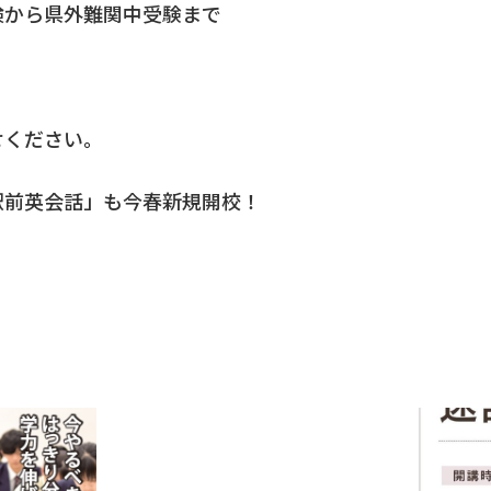
検から県外難関中受験まで
せください。
駅前英会話」も今春新規開校！