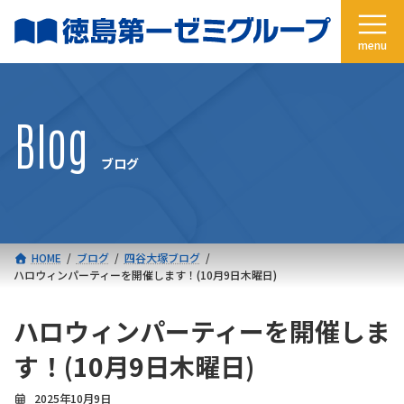
コ
ナ
ン
ビ
テ
ゲ
ン
ー
ツ
シ
へ
ョ
Blog
ス
ン
キ
に
ブログ
ッ
移
プ
動
HOME
ブログ
四谷大塚ブログ
ハロウィンパーティーを開催します！(10月9日木曜日)
ハロウィンパーティーを開催しま
す！(10月9日木曜日)
2025年10月9日