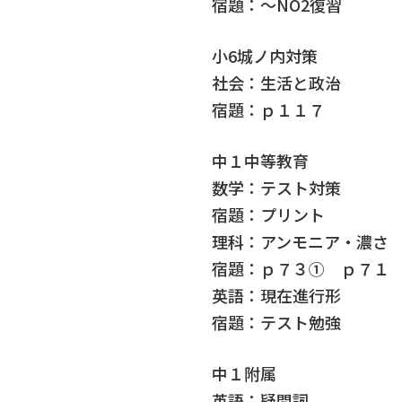
宿題：～NO2復習
小6城ノ内対策
社会：生活と政治
宿題：ｐ１１７
中１中等教育
数学：テスト対策
宿題：プリント
理科：アンモニア・濃さ
宿題：ｐ７３① ｐ７１
英語：現在進行形
宿題：テスト勉強
中１附属
英語：疑問詞