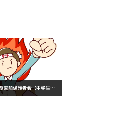
明日は夏期直前保護者会（中学生の部）(７月３日土曜日)
月3日