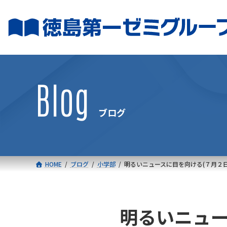
コ
ナ
ン
ビ
テ
ゲ
ン
ー
ツ
シ
へ
ョ
Blog
ス
ン
キ
に
ブログ
ッ
移
プ
動
HOME
ブログ
小学部
明るいニュースに目を向ける(７月２日
明るいニュー