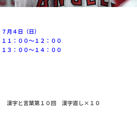
７月４日（日）
１：００～１２：００
：００～１４：００
」
５ 漢字と言葉第１０回 漢字直し×１０