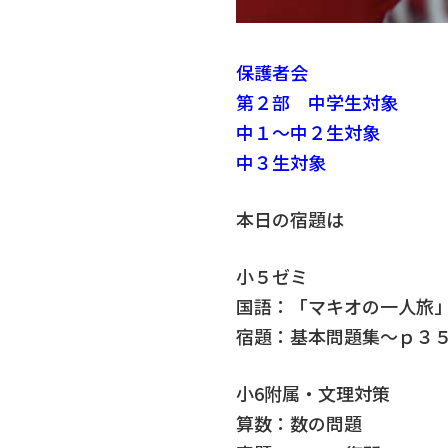
保護者会
第２部 中学生対象 
中１～中２生対象 １
中３生対象 １３
本日の宿題は
小５ゼミ
国語：「マキオの一人旅
宿題：基本問題集～ｐ３
小6附属・文理対策
算数：数の問題