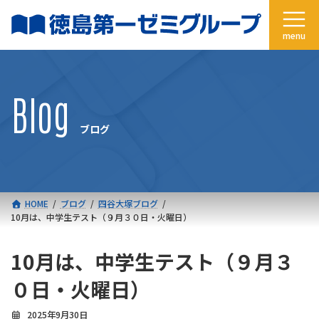
コ
ナ
ン
ビ
テ
ゲ
ン
ー
ツ
シ
へ
ョ
Blog
ス
ン
キ
に
ブログ
ッ
移
プ
動
HOME
ブログ
四谷大塚ブログ
10月は、中学生テスト（９月３０日・火曜日）
10月は、中学生テスト（９月３
０日・火曜日）
2025年9月30日