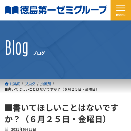
コ
ナ
ン
ビ
テ
ゲ
ン
ー
ツ
シ
へ
ョ
Blog
ス
ン
キ
に
ブログ
ッ
移
プ
動
HOME
ブログ
小学部
■書いてほしいことはないですか？（６月２５日・金曜日）
■書いてほしいことはないです
か？（６月２５日・金曜日）
2021年6月25日