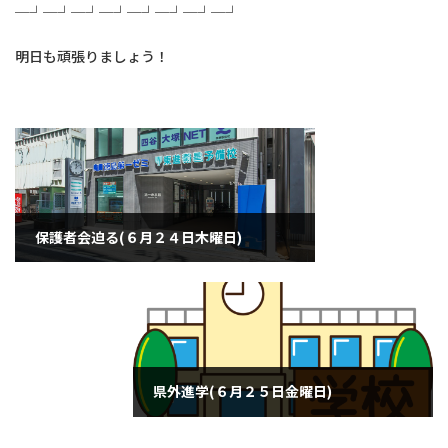
─┘─┘─┘─┘─┘─┘─┘─┘
明日も頑張りましょう！
保護者会迫る(６月２４日木曜日)
2021年6月24日
県外進学(６月２５日金曜日)
2021年6月25日