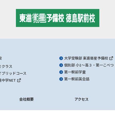
校
大学受験部 東進衛星予備校
個別部 小1～高３・第一こべつ
ミクラス
第一駅前学童
イブリッドコース
第一駅前英会話
進中学NET
会社概要
アクセス