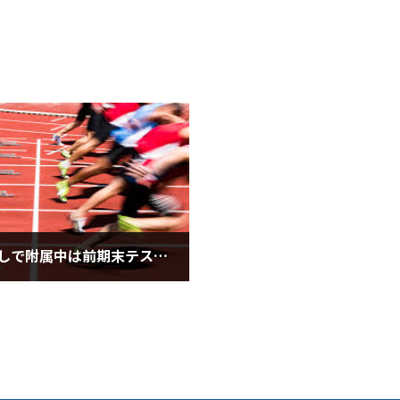
あとすこしで附属中は前期末テスト！（９月３日水曜日）
月3日