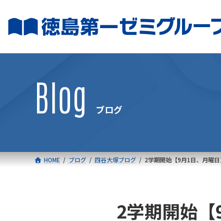
コ
ナ
ン
ビ
テ
ゲ
ン
ー
ツ
シ
へ
ョ
Blog
ス
ン
キ
に
ブログ
ッ
移
プ
動
HOME
ブログ
四谷大塚ブログ
2学期開始【9月1日、月曜日
2学期開始【