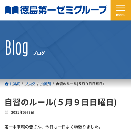
コ
ナ
ン
ビ
テ
ゲ
ン
ー
ツ
シ
へ
ョ
Blog
ス
ン
キ
に
ブログ
ッ
移
プ
動
HOME
ブログ
小学部
自習のルール(５月９日日曜日)
自習のルール(５月９日日曜日)
2021年5月9日
第一未来館の皆さん、今日も一日よく頑張りました。