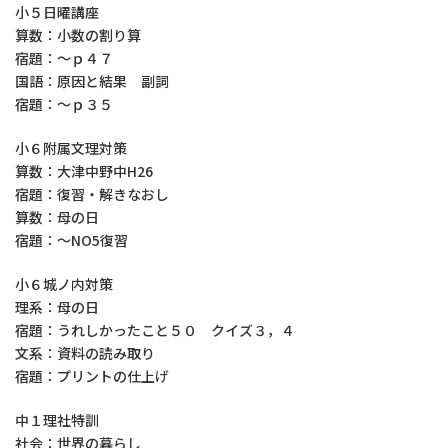
小５日曜講座
算数：小数の割り算
宿題：～ｐ４７
国語：原因と結果 副詞
宿題：～ｐ３５
小６附属文理対策
算数：大津中野中H26
宿題：復習・解きなおし
算数：母の日
宿題：～NO5復習
小６城ノ内対策
理系：母の日
宿題：うれしかったこと５０ クイズ３，４
文系：資料の読み取り
宿題：プリントの仕上げ
中１理社特訓
社会：世界の暮らし