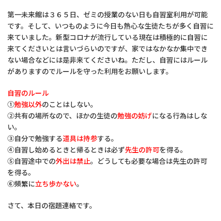
第一未来館は３６５日、ゼミの授業のない日も自習室利用が可能
です。そして、いつものように今日も熱心な生徒たちが多く自習に
来ていました。新型コロナが流行している現在は積極的に自習に
来てくださいとは言いづらいのですが、家ではなかなか集中でき
ない場合などには是非来てくださいね。ただし、自習にはルール
がありますのでルールを守った利用をお願いします。
自習のルール
①
勉強以外
のことはしない。
②共有の場所なので、ほかの生徒の
勉強の妨げ
になる行為はしな
い。
③自分で勉強する
道具は持参
する。
④自習し始めるときと帰るときは必ず
先生の許可
を得る。
⑤自習途中での
外出は禁止
。どうしても必要な場合は先生の許可
を得る。
⑥頻繁に
立ち歩かない
。
さて、本日の宿題連絡です。