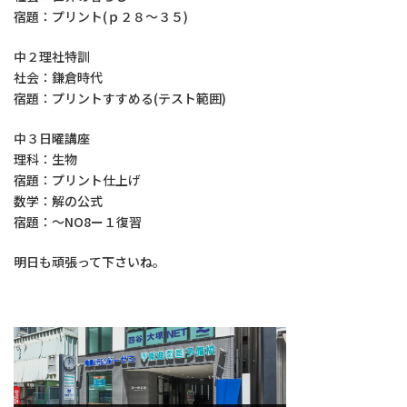
宿題：プリント(ｐ２８～３５)
中２理社特訓
社会：鎌倉時代
宿題：プリントすすめる(テスト範囲)
中３日曜講座
理科：生物
宿題：プリント仕上げ
数学：解の公式
宿題：～NO8ー１復習
明日も頑張って下さいね。