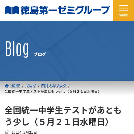
コ
ナ
ン
ビ
テ
ゲ
ン
ー
ツ
シ
へ
ョ
Blog
ス
ン
キ
に
ブログ
ッ
移
プ
動
HOME
ブログ
四谷大塚ブログ
全国統一中学生テストがあともう少し（５月２１日水曜日）
全国統一中学生テストがあとも
う少し（５月２１日水曜日）
2025年5月21日