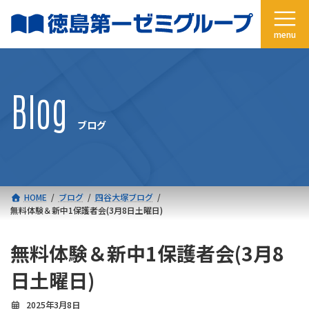
コ
ナ
ン
ビ
テ
ゲ
ン
ー
ツ
シ
へ
ョ
Blog
ス
ン
キ
に
ブログ
ッ
移
プ
動
HOME
ブログ
四谷大塚ブログ
無料体験＆新中1保護者会(3月8日土曜日)
無料体験＆新中1保護者会(3月8
日土曜日)
2025年3月8日