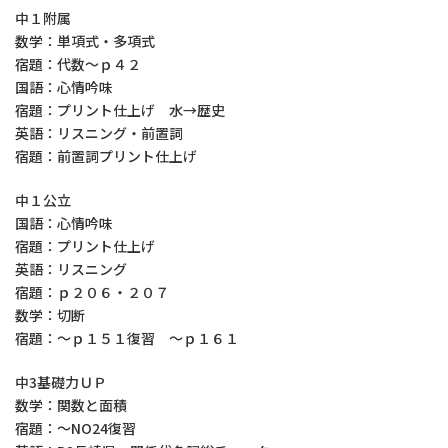
中１附属
数学：単項式・多項式
宿題：代数～ｐ４２
国語：心情吟味
宿題：プリント仕上げ 水→歴史
英語：リスニング・前置詞
宿題：前置詞プリント仕上げ
中１公立
国語：心情吟味
宿題：プリント仕上げ
英語：リスニング
宿題：ｐ２０６・２０７
数学：切断
宿題：～ｐ１５１復習 ～ｐ１６１
中3基礎力ＵＰ
数学：関数と面積
宿題：～NO24復習