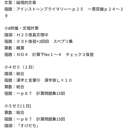
文型：論理的文章
宿題：アインストーンプライマリー～ｐ２５ 一貫突破ｐ２４～２
９
小6附属・文理対策
国語：Ｈ２５徳島文理中
宿題：テスト復習+2回目 スペプリ集
算数：概算
宿題：ＮＯ４ 計算下No１～４ チェック３復習
小４ゼミ（１日）
国語：総合
宿題：漢字と言葉⑮ 漢字直し×１０
算数：総合
宿題：～ｐ８７ 計算問題集15回
小５ゼミ(１日)
算数：総合
宿題：～ｐ８７ 計算問題集15回
国語：「すけだち」