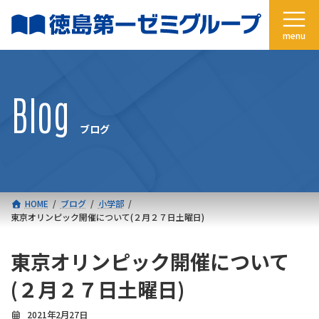
コ
ナ
ン
ビ
テ
ゲ
ン
ー
ツ
シ
へ
ョ
Blog
ス
ン
キ
に
ブログ
ッ
移
プ
動
HOME
ブログ
小学部
東京オリンピック開催について(２月２７日土曜日)
東京オリンピック開催について
(２月２７日土曜日)
2021年2月27日