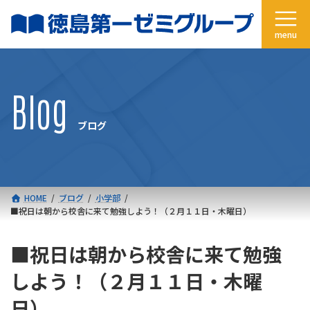
コ
ナ
ン
ビ
テ
ゲ
ン
ー
ツ
シ
へ
ョ
Blog
ス
ン
キ
に
ブログ
ッ
移
プ
動
HOME
ブログ
小学部
■祝日は朝から校舎に来て勉強しよう！（２月１１日・木曜日）
■祝日は朝から校舎に来て勉強
しよう！（２月１１日・木曜
日）