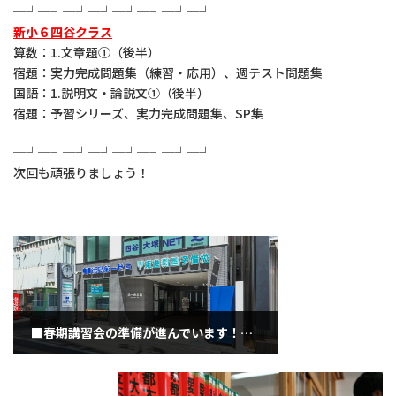
─┘─┘─┘─┘─┘─┘─┘─┘
新小６四谷クラス
算数：1.文章題①（後半）
宿題：実力完成問題集（練習・応用）、週テスト問題集
国語：1.説明文・論説文①（後半）
宿題：予習シリーズ、実力完成問題集、SP集
─┘─┘─┘─┘─┘─┘─┘─┘
次回も頑張りましょう！
■春期講習会の準備が進んでいます！（２月１０日水曜日）
2021年2月10日