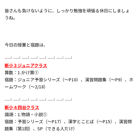
皆さんも負けないように、しっかり勉強を頑張る休日にしましょ
うね。
今日の授業と宿題は、
─┘─┘─┘─┘─┘─┘─┘─┘
新小３ジュニアクラス
算数：1.かけ算①
宿題：ジュニア予習シリーズ（～P10）、演習問題集（～P9）、ホ
ームワーク（～2/18）
─┘─┘─┘─┘─┘─┘─┘─┘
新小４四谷クラス
国語：1.物語・小説①
宿題：予習シリーズ（～P17）、漢字とことば（～P15）、演習問
題集（第1回）、SP（できる人だけ）