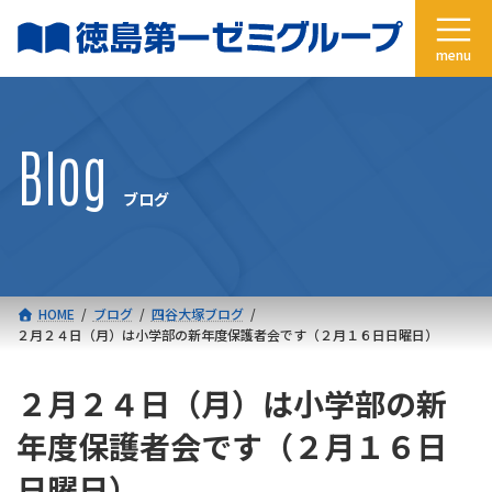
コ
ナ
ン
ビ
テ
ゲ
ン
ー
ツ
シ
へ
ョ
Blog
ス
ン
キ
に
ブログ
ッ
移
プ
動
HOME
ブログ
四谷大塚ブログ
２月２４日（月）は小学部の新年度保護者会です（２月１６日日曜日）
２月２４日（月）は小学部の新
年度保護者会です（２月１６日
日曜日）