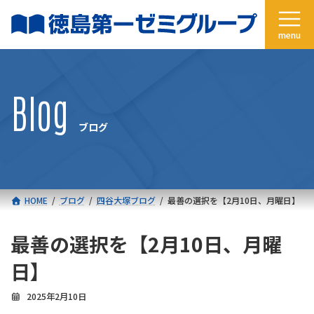
コ
ナ
ン
ビ
テ
ゲ
ン
ー
ツ
シ
へ
ョ
Blog
ス
ン
キ
に
ブログ
ッ
移
プ
動
HOME
ブログ
四谷大塚ブログ
最善の選択を【2月10日、月曜日】
最善の選択を【2月10日、月曜
日】
2025年2月10日