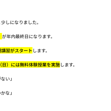
と少しになりました。
）
が年内最終日になります。
期講習がスタート
します。
日（日）には無料体験授業を実施
します。
がない」
のかな」