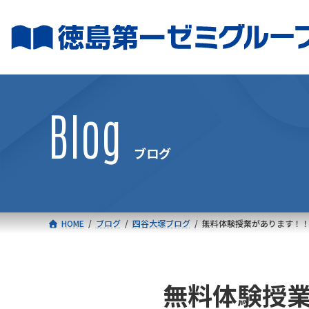
コ
ナ
ン
ビ
テ
ゲ
ン
ー
ツ
シ
へ
ョ
Blog
ス
ン
キ
に
ブログ
ッ
移
プ
動
HOME
ブログ
四谷大塚ブログ
無料体験授業があります！！
無料体験授業