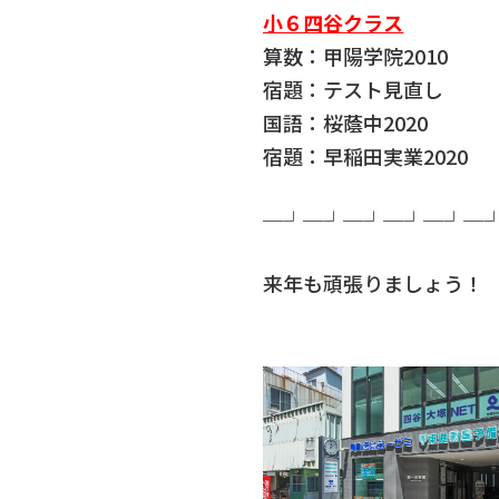
小６四谷クラス
算数：甲陽学院2010
宿題：テスト見直し
国語：桜蔭中2020
宿題：早稲田実業2020
─┘─┘─┘─┘─┘─
来年も頑張りましょう！