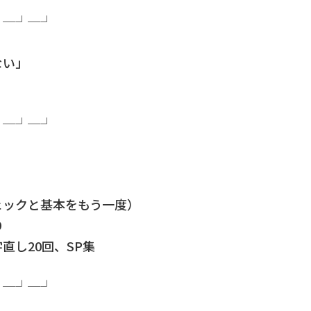
┘─┘─┘
ない」
┘─┘─┘
ェックと基本をもう一度）
9
直し20回、SP集
┘─┘─┘