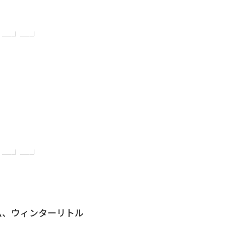
┘─┘─┘
┘─┘─┘
ム、ウィンターリトル