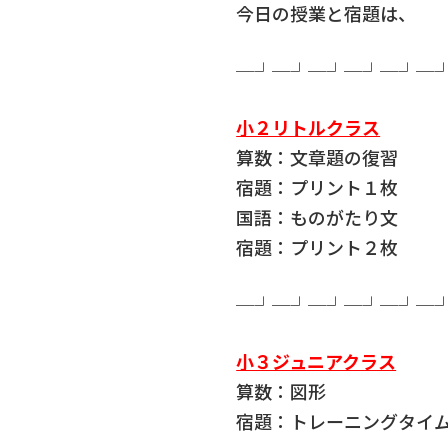
今日の授業と宿題は、
─┘─┘─┘─┘─┘─
小２リトルクラス
算数：文章題の復習
宿題：プリント１枚
国語：ものがたり文
宿題：プリント２枚
─┘─┘─┘─┘─┘─
小３ジュニアクラス
算数：図形
宿題：トレーニングタイ