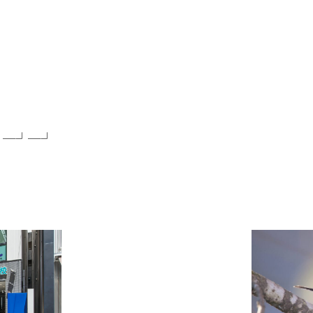
┘─┘─┘