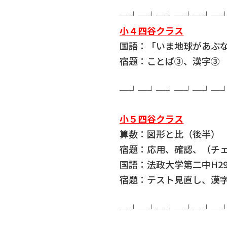
─┘─┘─┘─┘─┘─
小４四谷クラス
国語：「いま地球があぶ
宿題：ことば③、漢字③
─┘─┘─┘─┘─┘─
小５四谷クラス
算数：図形と比（後半）
宿題：応用、確認、（チ
国語：法政大学第二中H2
宿題：テスト見直し、漢字
─┘─┘─┘─┘─┘─