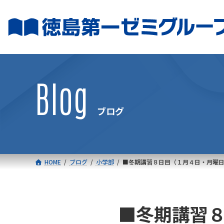
コ
ナ
ン
ビ
テ
ゲ
ン
ー
ツ
シ
へ
ョ
Blog
ス
ン
キ
に
ブログ
ッ
移
プ
動
HOME
ブログ
小学部
■冬期講習８日目（１月４日・月曜
■冬期講習