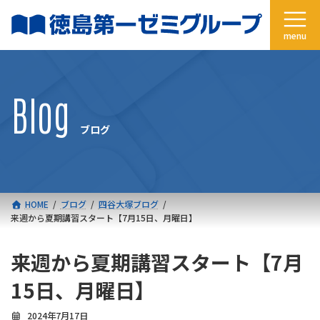
コ
ナ
ン
ビ
テ
ゲ
ン
ー
ツ
シ
へ
ョ
Blog
ス
ン
キ
に
ブログ
ッ
移
プ
動
HOME
ブログ
四谷大塚ブログ
来週から夏期講習スタート【7月15日、月曜日】
来週から夏期講習スタート【7月
15日、月曜日】
2024年7月17日