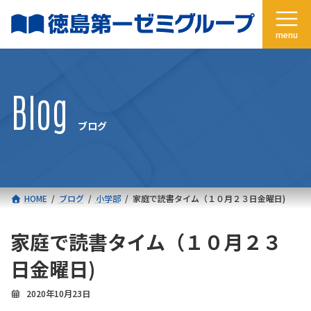
コ
ナ
ン
ビ
テ
ゲ
ン
ー
ツ
シ
へ
ョ
Blog
ス
ン
キ
に
ブログ
ッ
移
プ
動
HOME
ブログ
小学部
家庭で読書タイム（１０月２３日金曜日)
家庭で読書タイム（１０月２３
日金曜日)
2020年10月23日