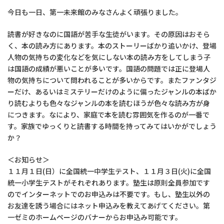
今日も一日、第一未来館のみなさんよく頑張りました。
読書が好きなのに国語が苦手な生徒がいます。その原因はおそら
く、本の読み方にあります。本のストーリーばかり追いかけ、登場
人物の気持ちの変化などを気にしない本の読み方をしてしまう子
は国語の成績が悪いことが多いです。国語の問題では正に登場人
物の気持ちについて問われることが多いからです。またファンタジ
ーだけ、あるいはミステリーだけのように偏ったジャンルの本ばか
り読むよりも色々なジャンルの本を読むほうが色々な読み方が身
につきます。なにより、家庭で本を読む雰囲気を作るのが一番で
す。家族でゆっくりと読書する時間を持ってみてはいかがでしょう
か？
＜お知らせ＞
１１月１日(日）に全国統一中学生テスト、１１月３日(火)に全国
統一小学生テストがそれぞれあります。塾生は原則全員参加です
のでインターネットでのお申込みは不要です。もし、塾生以外の
お友達を誘う場合にはネット申込みを教えてあげてください。第
一ゼミのホームページのバナーからお申込み可能です。