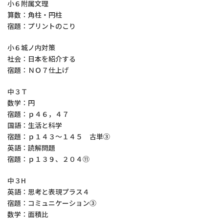
小６附属文理
算数：角柱・円柱
宿題：プリントのこり
小６城ノ内対策
社会：日本を紹介する
宿題：ＮＯ７仕上げ
中３Ｔ
数学：円
宿題：ｐ４６，４７
国語：生活と科学
宿題：ｐ１４３～１４５ 古単③
英語：読解問題
宿題：ｐ１３９、２０４⑪
中３H
英語：思考と表現プラス４
宿題：コミュニケーション③
数学：面積比