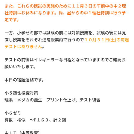
また、これらの模試の実施のために１１月３日の午前中の中２理
社特訓はお休みになります。尚、昼からの中１理社特訓は行う予
定です。
一方、小学ゼミ部では試験の前には対策授業を、試験の後には見
直し授業をそれぞれ通常授業内で行うので
１０月３１日(土)の毎週
テストはありません
。
テストの前後はイレギュラーな日程となっていますのでご確認お
願いいたします。
本日の宿題連絡です。
小５適性検査対策
理系：メダカの誕生 プリント仕上げ、テスト復習
小６ゼミ
算数：相似 ～P１６９、計２回
中１Ｔ（中等教育）