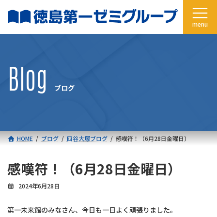
コ
ナ
ン
ビ
テ
ゲ
ン
ー
ツ
シ
へ
ョ
Blog
ス
ン
キ
に
ブログ
ッ
移
プ
動
HOME
ブログ
四谷大塚ブログ
感嘆符！（6月28日金曜日）
感嘆符！（6月28日金曜日）
2024年6月28日
第一未来館のみなさん、今日も一日よく頑張りました。