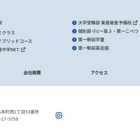
校
大学受験部 東進衛星予備校
個別部 小1～高３・第一こべつ
ミクラス
第一駅前学童
イブリッドコース
第一駅前英会話
進中学NET
会社概要
アクセス
本町西1丁目53番地
-17-3759