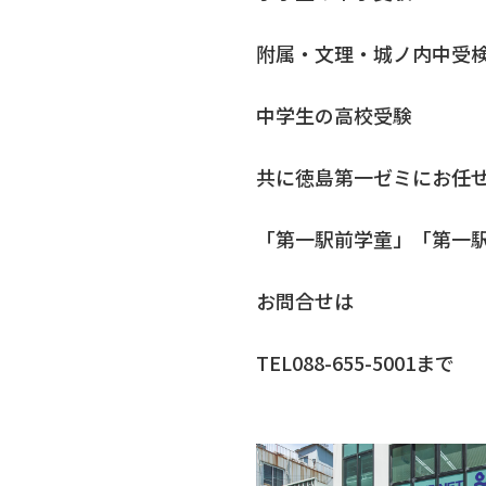
附属・文理・城ノ内中受
中学生の高校受験
共に徳島第一ゼミにお任
「第一駅前学童」「第一
お問合せは
TEL088-655-5001まで