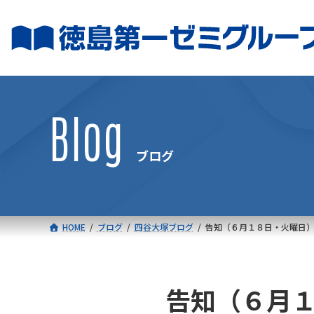
コ
ナ
ン
ビ
テ
ゲ
ン
ー
ツ
シ
へ
ョ
Blog
ス
ン
キ
に
ブログ
ッ
移
プ
動
HOME
ブログ
四谷大塚ブログ
告知（６月１８日・火曜日
告知（６月