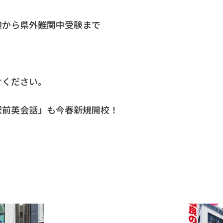
検から県外難関中受験まで
せください。
駅前英会話」も今春新規開校！